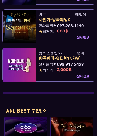
방콕
때밀이
사잔카-방콕때밀이
전화클릭▶
097-263-1190
800฿
★
최저가:
상세정보
방콕 스쿰빗63
변마
방콕변마-워터밤(NEW)
전화클릭▶
098-917-2429
2,000B
★
최저가:
상세정보
ANL BEST 추천업소