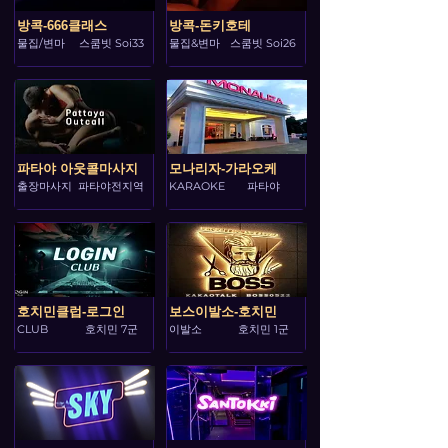
방콕-666클래스
방콕-돈키호테
물집/변마
스쿰빗 Soi33
물집&변마
스쿰빗 Soi26
파타야 아웃콜마사지
모나리자-가라오케
출장마사지
파타야전지역
KARAOKE
파타야
호치민클럽-로그인
보스이발소-호치민
CLUB
호치민 7군
이발소
호치민 1군