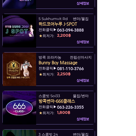
상세정보
5 Sukhumvit Rd
변마/물집
하드코어누루 J-SPOT
전화클릭▶
063-094-3888
2,200฿
★
최저가:
상세정보
방콕 프라카농
전립선마사지
Bunny Boy Massage
전화클릭▶
081-110-3766
2,250฿
★
최저가:
상세정보
스쿰빗 Soi33
물집/변마
방콕변마-666클래스
전화클릭▶
063-226-3355
1,800฿
★
최저가:
상세정보
3 스쿰빗 24
변마/물집