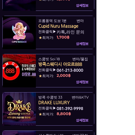
상세정보
프롬퐁역 도보 1분
변마
Cupid Nuru Massage
전화클릭▶
카톡,라인 문의
1,700฿
★
최저가:
상세정보
스쿰빗 Soi 18​
변마/물집
방콕스웨디시 아모르888
전화클릭▶
061-213-8000
2,000฿
★
최저가:
상세정보
방콕 수쿰빗 33
변마&KTV
DRAKE LUXURY
전화클릭▶
081-392-9998
8,800฿
★
최저가:
상세정보