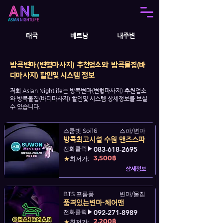
태국
베트남
내주변
방콕변마(변형마사지) 추천업소와 방콕물집(바
디마사지) 할인및 시스템 정보
저희 Asian Nightlife는 방콕변마(변형마사지) 추천업소
와 방콕물집(바디마사지) 할인및 시스템 상세정보를 보실
수 있습니다.
스쿰빗 Soi16
스파/변마
방콕최고시설 수원 맨즈스파
전화클릭▶
083-618-2695
3,500฿
★
최저가:
상세정보
BTS 프롬퐁
변마/물집
품격있는변마-체어맨
전화클릭▶
092-271-8989
2,200฿
★
최저가: