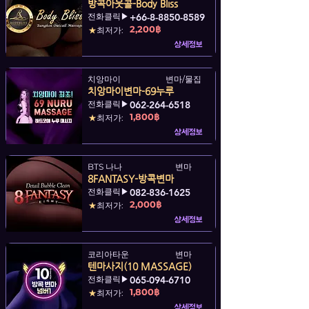
방콕아웃콜-Body Bliss
전화클릭▶
+66-8-8850-8589
2,200฿
★
최저가:
상세정보
치앙마이
변마/물집
치앙마이변마-69누루
전화클릭▶
062-264-6518
1,800฿
★
최저가:
상세정보
BTS 나나
변마
8FANTASY-방콕변마
전화클릭▶
082-836-1625
2,000฿
★
최저가:
상세정보
코리아타운
변마
텐마사지(10 MASSAGE)
전화클릭▶
065-094-6710
1,800฿
★
최저가:
상세정보