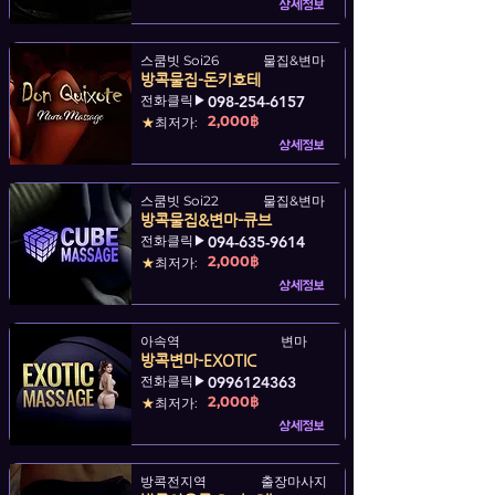
상세정보
스쿰빗 Soi26
물집&변마
방콕물집-돈키호테
전화클릭▶
098-254-6157
2,000฿
★
최저가:
상세정보
스쿰빗 Soi22
물집&변마
방콕물집&변마-큐브
전화클릭▶
094-635-9614
2,000฿
★
최저가:
상세정보
아속역
변마
방콕변마-EXOTIC
전화클릭▶
0996124363
2,000฿
★
최저가:
상세정보
방콕전지역
출장마사지