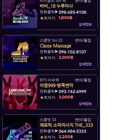
41스쿰빗 Soi 18
변마/물집
바비_18 누루마사
전화클릭▶
098-685-4108
1,800฿
★
최저가:
상세정보
스쿰빗 Soi 22
변마/물집
Classy Massage
전화클릭▶
096-102-8107
2,000฿
★
최저가:
상세정보
BTS 아속역
변마/물집
어썸999-방콕변마
전화클릭▶
093-142-6999
2,000฿
★
최저가:
상세정보
스쿰빗 33
변마/물집
에로틱 소피마사지 THE_333
전화클릭▶
064-984-5333
2,200฿
★
최저가: