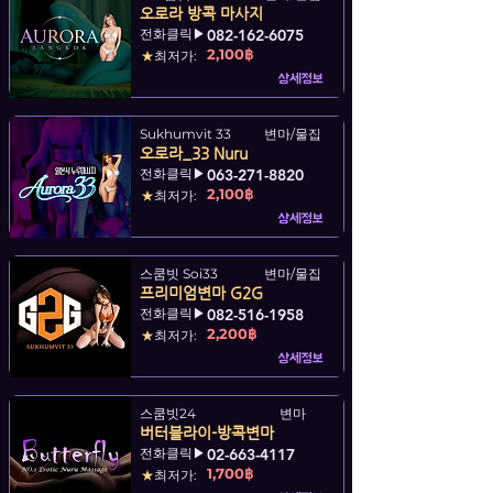
오로라 방콕 마사지
전화클릭▶
082-162-6075
2,100฿
★
최저가:
상세정보
Sukhumvit 33
변마/물집
오로라_33 Nuru
전화클릭▶
063-271-8820
2,100฿
★
최저가:
상세정보
스쿰빗 Soi33
변마/물집
프리미엄변마 G2G
전화클릭▶
082-516-1958
2,200฿
★
최저가:
상세정보
스쿰빗24
변마
버터블라이-방콕변마
전화클릭▶
02-663-4117
1,700฿
★
최저가: