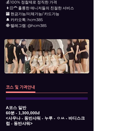
💰 100% 정찰제로 정직한 가격
👩🏻‍🦰 훌륭한 매니저들의 친절한 서비스
🏧 현금가능/이체가능/ 카드가능
🔔 카카오톡: hcm385
🧿 텔레그램: @hcm385
코스 및 가격안내
A코스 일반
60분 - 1,300,000đ
<사우나 - 동반샤워 - 누루 - ㅇㅆ - 바디스크
럽 - 동반샤워>