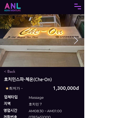
< Back
호치민스파-체온(Che-On)
1,300,000đ
★
최저가 -
업체타입
Massage
지역
호치민 7
영업시간
AM08:30 ~ AM01:00
전화번호
0783451000