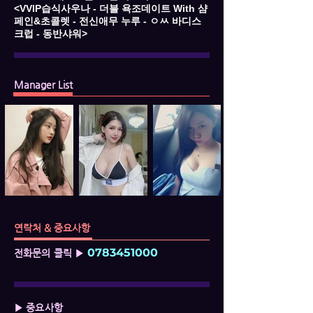
<VVIP습식사우나 - 더블 욕조데이트 With 샴
페인&초콜렛 - 전신애무 누루 - ㅇㅆ 바디스
크럽 - 동반샤워>
Manager List
연락처 & 중요사항
0783451000
전화문의 클릭 ▶
▶ 중요사항