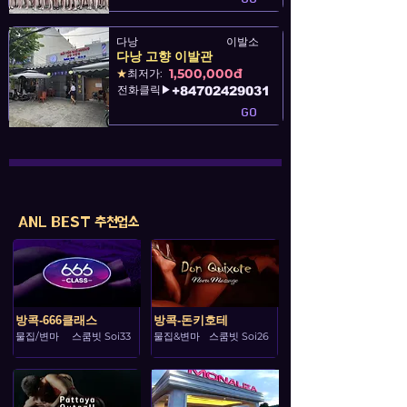
다낭
이발소
다낭 고향 이발관
1,500,000đ
★
최저가:
전화클릭▶
+84702429031
GO
ANL BEST 추천업소
방콕-666클래스
방콕-돈키호테
물집/변마
스쿰빗 Soi33
물집&변마
스쿰빗 Soi26