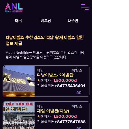
태국
베트남
내주변
다낭이발소 추천 업소와 다낭 황제 이발소 할인
정보 제공
Asian Nightlife는 베트남 다낭이발소 추천 업소와 다낭
황제 이발소 할인정보를 이용하고 있습니다.
다낭
이발소
다낭이발소-K이발관
1,500,000đ
★
최저가:
전화클릭▶
+84775436491
GO
다낭
이발소
제일 이발관(다낭)
1,500,000đ
★
최저가:
전화클릭▶
+84777547688
GO