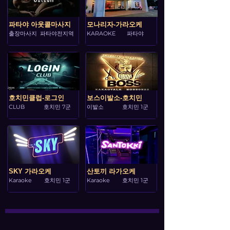
파타야 아웃콜마사지
모나리자-가라오케
출장마사지
파타야전지역
KARAOKE
파타야
호치민클럽-로그인
보스이발소-호치민
CLUB
호치민 7군
이발소
호치민 1군
SKY 가라오케
산토끼 라가오케
Karaoke
호치민 1군
Karaoke
호치민 1군