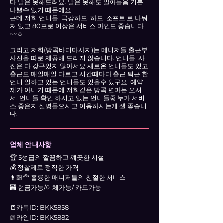
다 말은 못해드려요. 말은 못해도 알아들음 기분
나쁠수 있기 때문에요
근데 저희 언니들. 극강하드. 하드. 소프트 로 나눠
져 있고 80프로 이상은 서비스 마인드 좋습니다
~~ㅎ
그리고 저희(방콕바디마사지)는 메니저들 출근부
사진을 따로 제공해 드리지 않습니다..언니들. 사
진은 다 갖구있지 않아서요 새로온 언니들도 있고
출근도 매일매일 다르고 시간때마다 출근 퇴근 한
언니 일하고 있는 언니들도 있을수 있구요. 예약
제가 아니기 때문에 저희같은 방콕 변마는 오셔
서. 언니들 확인 하시고 있는 언니들중 누가 서비
스 좋은지 설명들으시고 이용하시는게 젤 좋습니
다.
업체 안내사항
🏆 5성급의 깔끔하고 꺠끗한 시설
💰 정찰제로 정직한 가격
👩🏻‍🦰 훌륭한 매니저들의 친절한 서비스
🏧 현금가능/이체가능/ 카드가능
📒카톡ID: BKK5858
📗​라인ID: BKK5882