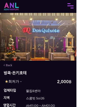
< Back
방콕-돈키호테
2,000฿
★
최저가 -
업체타입
물집&변마
지역
스쿰빗 Soi26
영업시간
AM11:00 ~ AM01:00