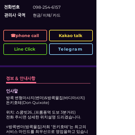
전화번호
098-254-6157
관리사 국적
현금/ 이체/ 카드
☎phone call
Kakao talk
Line Click
Telegram
정보 & 안내사항
인사말
방콕 변형마사지(변마)&방콕물집(바디마사지)
돈키호테(Don Quixote)
위치: 스쿰빗26_(프롬퐁역 도보 3분거리)
전화 주시면 상세한 위치설명 드리겠습니다.
○방콕변마(방콕물집)저희 "돈키호테"는 최고의
서비스 마인드를 최우선으로 영업을하고 있습니