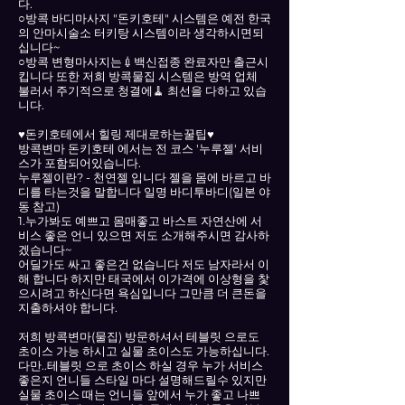
다.
○방콕 바디마사지 "돈키호테" 시스템은 예전 한국
의 안마시술소 터키탕 시스템이라 생각하시면되
십니다~
○방콕 변형마사지는💉백신접종 완료자만 출근시
킵니다 또한 저희 방콕물집 시스템은 방역 업체
불러서 주기적으로 청결에🧹 최선을 다하고 있습
니다.
♥돈키호테에서 힐링 제대로하는꿀팁♥
방콕변마 돈키호테 에서는 전 코스 '누루젤' 서비
스가 포함되어있습니다.
누루젤이란? - 천연젤 입니다 젤을 몸에 바르고 바
디를 타는것을 말합니다 일명 바디투바디(일본 야
동 참고)
1.누가봐도 예쁘고 몸매좋고 바스트 자연산에 서
비스 좋은 언니 있으면 저도 소개해주시면 감사하
겠습니다~
어딜가도 싸고 좋은건 없습니다 저도 남자라서 이
해 합니다 하지만 태국에서 이가격에 이상형을 찿
으시려고 하신다면 욕심입니다 그만큼 더 큰돈을
지출하셔야 합니다.
저희 방콕변마(물집) 방문하셔서 테블릿 으로도
초이스 가능 하시고 실물 초이스도 가능하십니다.
다만..테블릿 으로 초이스 하실 경우 누가 서비스
좋은지 언니들 스타일 마다 설명해드릴수 있지만
실물 초이스 때는 언니들 앞에서 누가 좋고 나쁘