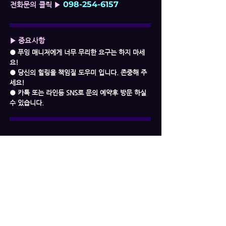
098-254-6157
전화문의 클릭 ▶
▶ 중요사항
● 푸잉 매니저에게 너무 무리한 요구는 하지 마세
요!
● 당신의 힐링을 책임질 도우미 입니다. 존중해 주
세요!
● 카톡 또는 라인등 SNS로 문의 예약후 방문 하실
수 있습니다.
위치정보
태국 방콕 도시권 Khlong Toei, 방콕 Soi
Sukhumvit 26, 방콕 돈키호테 마사지 Don
Quixote Nuru Massage (방콕밤문화 방콕변마
방콕유흥 뱡콕물집)