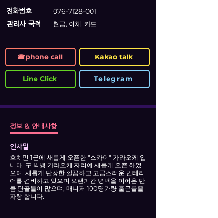
전화번호
076-7128-001
관리사 국적
현금, 이체, 카드
☎phone call
Kakao talk
Line Click
Telegram
정보 & 안내사항
인사말
호치민 1군에 새롭게 오픈한 "스카이" 가라오케 입
니다. 구 빅뱅 가라오케 자리에 새롭게 오픈 하였
으며, 새롭게 단장한 깔끔하고 고급스러운 인테리
어를 겸비하고 있으며 오랜기간 명맥을 이어온 만
큼 단골들이 많으며, 매니저 100명가량 출근률을
자랑 합니다.