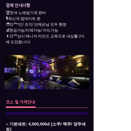
업체 안내사항
🏆한국 노래방기계 완비
🎙️최신곡 업데이트 완
🧑🏻‍🦰1인/ 조각/ 단체손님 모두 환영
💰현금가능/이체가능/ 카드가능
👩🏻‍🦰상시 매니저 마인드 교육으로 내상률 0%
에 도전합니다!
코스 및 가격안내
○ 기본세트: 4,000,000đ [소주/ 맥주/ 양주세
트]