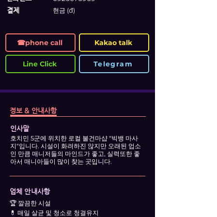
​결제
현금 (đ)
☎phone call
Kakao talk
Line Click
Telegram
정보 & 안내사항
인사말
호치민 5군에 위치한 로컬 불건마샵 "빅뱅 마사
지"입니다. 시설이 화려하진 않지만 오래된 업소
인 만큼 매니저들의 마인드가 좋고, 실력또한 좋
아서 매니아들이 많이 찾는 곳입니다.
업체 안내사항
🏆 깔끔한 시설
💊 매일 살균 및 청소로 청결유지