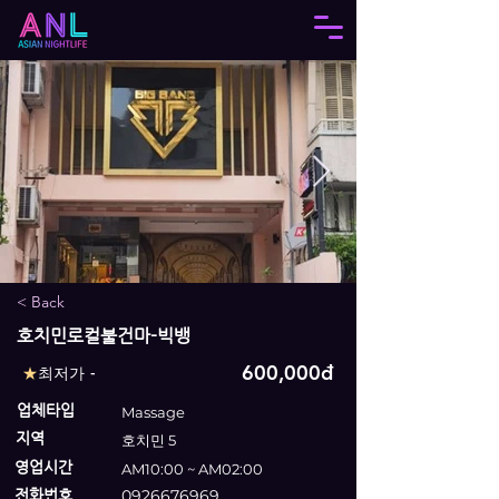
< Back
호치민로컬불건마-빅뱅
600,000đ
★
최저가 -
업체타입
Massage
지역
호치민 5
영업시간
AM10:00 ~ AM02:00
전화번호
0926676969