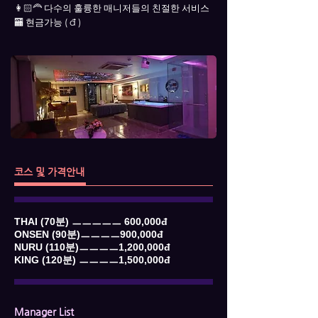
👩🏻‍🦰 다수의 훌륭한 매니저들의 친절한 서비스
🏧 현금가능 ( đ )
코스 및 가격안내
THAI (70분) ㅡㅡㅡㅡㅡ 600,000đ
ONSEN (90분)ㅡㅡㅡㅡ900,000đ
NURU (110분)ㅡㅡㅡㅡ1,200,000đ
KING (120분) ㅡㅡㅡㅡ1,500,000đ
Manager List