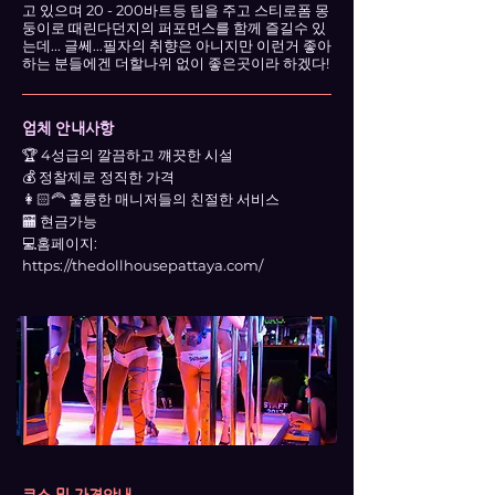
고 있으며 20 - 200바트등 팁을 주고 스티로폼 몽
둥이로 때린다던지의 퍼포먼스를 함께 즐길수 있
는데... 글쎄...필자의 취향은 아니지만 이런거 좋아
하는 분들에겐 더할나위 없이 좋은곳이라 하겠다!
업체 안내사항
🏆 4성급의 깔끔하고 꺠끗한 시설
💰 정찰제로 정직한 가격
👩🏻‍🦰 훌륭한 매니저들의 친절한 서비스
🏧 현금가능
💻홈페이지:
https://thedollhousepattaya.com/