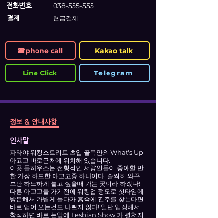
전화번호
038-555-555
결제
현금결제
☎phone call
Kakao talk
Line Click
Telegram
정보 & 안내사항
인사말
파타야 워킹스트리트 초입 골목안의 What's Up
아고고 바로근처에 위치해 있습니다.
이곳 돌하우스는 전형적인 서양인들이 좋아할 만
한 가장 하드한 아고고중 하나이다. 솔찍히 와꾸
보단 하드하게 놀고 싶을때 가는 곳이라 하겠다!
다른 아고고들 가기전에 워킹업 정도로 첫타임에
방문해서 가볍게 놀다가 흙속에 진주를 찾는다면
바로 업어 오는것도 나쁘지 않다! 일단 입장해서
착석하면 바로 눈앞에 Lesbian Show 가 펼쳐지