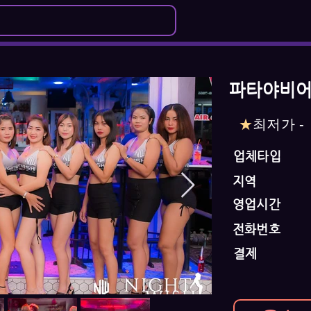
파타야비어바-
★
최저가 -
업체타입
지역
영업시간
전화번호
결제