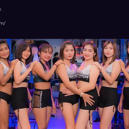
스
om/