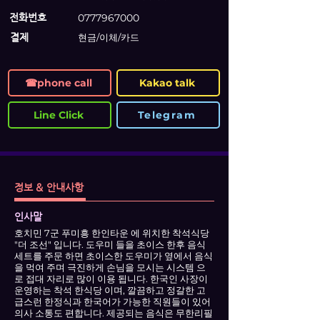
전화번호
0777967000
결제
현금/이체/카드
☎phone call
Kakao talk
Line Click
Telegram
정보 & 안내사항
인사말
호치민 7군 푸미흥 한인타운 에 위치한 착석식당
"더 조선" 입니다. 도우미 들을 초이스 한후 음식
세트를 주문 하면 초이스한 도우미가 옆에서 음식
을 먹여 주며 극진하게 손님을 모시는 시스템 으
로 접대 자리로 많이 이용 됩니다. 한국인 사장이
운영하는 착석 한식당 이며, 깔끔하고 정갈한 고
급스런 한정식과 한국어가 가능한 직원들이 있어
의사 소통도 편합니다. 제공되는 음식은 무한리필