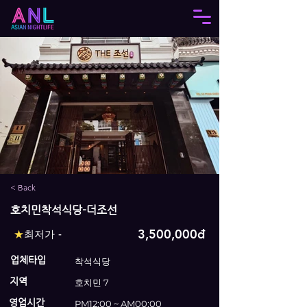
< Back
호치민착석식당-더조선
3,500,000đ
★
최저가 -
업체타입
착석식당
지역
호치민 7
영업시간
PM12:00 ~ AM00:00