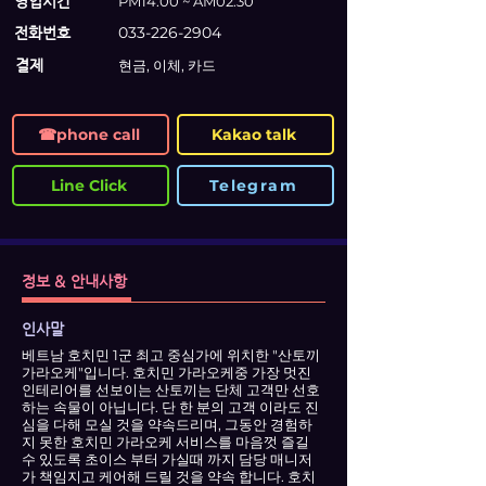
영업시간
PM14:00 ~ AM02:30
033-226-2904
전화번호
결제
현금, 이체, 카드
☎phone call
Kakao talk
Line Click
Telegram
정보 & 안내사항
인사말
베트남 호치민 1군 최고 중심가에 위치한 "산토끼
가라오케"입니다. 호치민 가라오케중 가장 멋진
인테리어를 선보이는 산토끼는 단체 고객만 선호
하는 속물이 아닙니다. 단 한 분의 고객 이라도 진
심을 다해 모실 것을 약속드리며, 그동안 경험하
지 못한 호치민 가라오케 서비스를 마음껏 즐길
수 있도록 초이스 부터 가실때 까지 담당 매니저
가 책임지고 케어해 드릴 것을 약속 합니다. 호치