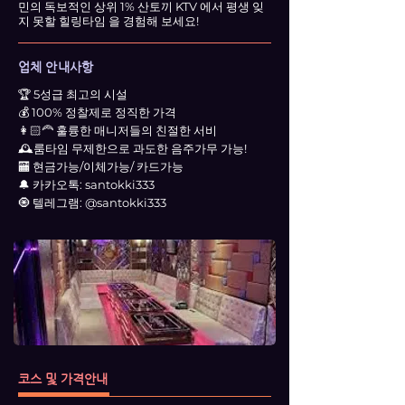
민의 독보적인 상위 1% 산토끼 KTV 에서 평생 잊
지 못할 힐링타임 을 경험해 보세요!
업체 안내사항
🏆 5성급 최고의 시설
💰 100% 정찰제로 정직한 가격
👩🏻‍🦰 훌륭한 매니저들의 친절한 서비
🕰️룸타임 무제한으로 과도한 음주가무 가능!
🏧 현금가능/이체가능/ 카드가능
🔔 카카오톡: santokki333
🧿 텔레그램: @santokki333
코스 및 가격안내