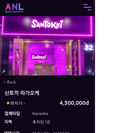
< Back
산토끼 라가오케
4,500,000đ
★
최저가 -
업체타입
Karaoke
지역
호치민 1군