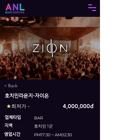
< Back
호치민라운지-자이온
4,000,000đ
★
최저가 -
업체타입
BAR
지역
호치민 1군
영업시간
PM17:30 ~ AM02:30