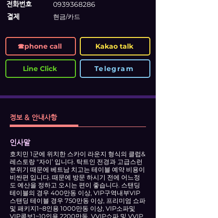
전화번호
0939368286
결제
현금/카드
☎phone call
Kakao talk
Line Click
Telegram
정보 & 안내사항
인사말
호치민 1군에 위치한 스카이 라운지 형식의 클럽&
레스토랑 "자이’ 입니다. 탁트인 전경과 고급스런
분위기 때문에 베트남 치고는 테이블 예약 비용이
비싼편 입니다. 때문에 방문 하시기 전에 어느정
도 예산을 정하고 오시는 편이 좋습니다. 스탠딩
테이블의 경우 400만동 이상, VIP구역내부VIP
스탠딩 테이블 경우 750만동 이상, 프리미엄 쇼파
및 패키지1~8인용 1000만동 이상, VIP소파및
VIP콤보1~10인용 2200만동, VVIP쇼파 및 VVIP