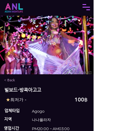
< Back
빌보드-방콕아고고
100฿
★
최저가 -
업체타입
Agogo
지역
나나플라자
영업시간
PM20:00 ~ AM03:00