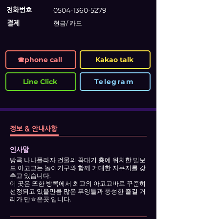
전화번호
0504-1360-5279
​결제
현금/ 카드
☎phone call
Kakao talk
Line Click
Telegram
정보 & 안내사항
인사말
방콕 나나플라자 건물의 꼭대기 층에 위치한 빌보
드 아고고는 놀이기구와 함께 거대한 자쿠지를 갖
추고 있습니다.
이 곳은 또한 방콕에서 최고의 아고고바로 꾸준히
선정되고 있을만큼 많은 푸잉들과 풍성한 즐길 거
리가 만ㅎ은곳 입니다.