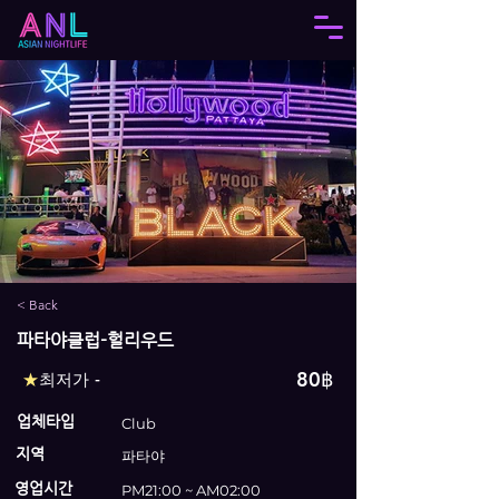
< Back
파타야클럽-헐리우드
80฿
★
최저가 -
업체타입
Club
지역
파타야
영업시간
PM21:00 ~ AM02:00