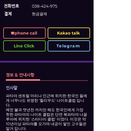
전화번호
038-424-975
​결제
현금결제
☎phone call
Kakao talk
Line Click
Telegram
정보 & 안내사항
인사말
파타야 센트럴 마리나 인근에 위치한 한국인 들에
게 너무나도 유명한 '헐리우드' 나이트클럽 입니
다.
예전 불과 몃년전 까지만 해도 한국인에게 가장
핫한 파타야의 나이트 클럽은 단연 북파타야 나끌
루아에 위치한 '스타다이 클럽' 이였다. 이것은 약
10년이상 파타야를 오가며 내공이 쌓인 고수들은
알거 입니다.