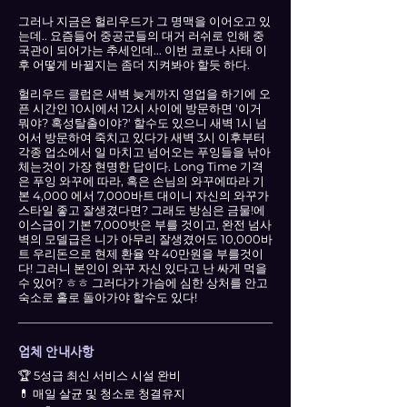
그러나 지금은 헐리우드가 그 명맥을 이어오고 있
는데.. 요즘들어 중공군들의 대거 러쉬로 인해 중
국관이 되어가는 추세인데... 이번 코로나 사태 이
후 어떻게 바뀔지는 좀더 지켜봐야 할듯 하다.
헐리우드 클럽은 새벽 늦게까지 영업을 하기에 오
픈 시간인 10시에서 12시 사이에 방문하면 '이거
뭐야? 혹성탈출이야?' 할수도 있으니 새벽 1시 넘
어서 방문하여 죽치고 있다가 새벽 3시 이후부터
각종 업소에서 일 마치고 넘어오는 푸잉들을 낚아
체는것이 가장 현명한 답이다. Long Time 기격
은 푸잉 와꾸에 따라, 혹은 손님의 와꾸에따라 기
본 4,000 에서 7,000바트 대이니 자신의 와꾸가
스타일 좋고 잘생겼다면? 그래도 방심은 금물!에
이스급이 기본 7,000밧은 부를 것이고, 완전 넘사
벽의 모델급은 니가 아무리 잘생겼어도 10,000바
트 우리돈으로 현제 환율 약 40만원을 부를것이
다! 그러니 본인이 와꾸 자신 있다고 난 싸게 먹을
수 있어? ㅎㅎ 그러다가 가슴에 심한 상처를 안고
숙소로 홀로 돌아가야 할수도 있다!
업체 안내사항
🏆 5성급 최신 서비스 시설 완비
💊 매일 살균 및 청소로 청결유지