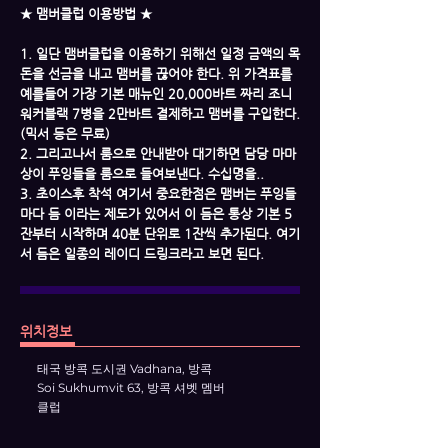
★ 맴버클럽 이용방법 ★
1. 일단 맴버클럽을 이용하기 위해선 일정 금액의 목
돈을 선금을 내고 맴버를 끊어야 한다. 위 가격표를
예를들어 가장 기본 매뉴인 20,000바트 짜리 조니
워커블랙 7병을 2만바트 결제하고 맴버를 구입한다.
(믹서 등은 무료)
2. 그리고나서 룸으로 안내받아 대기하면 담당 마마
상이 푸잉들을 룸으로 들여보낸다. 수십명을..
3. 초이스후 착석 여기서 중요한점은 맴버는 푸잉들
마다 듬 이라는 제도가 있어서 이 듬은 통상 기본 5
잔부터 시작하며 40분 단위로 1잔씩 추가된다. 여기
서 듬은 일종의 레이디 드링크라고 보면 된다.
위치정보
태국 방콕 도시권 Vadhana, 방콕
Soi Sukhumvit 63, 방콕 셔벳 멤버
클럽