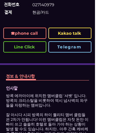
전화번호
027140979
결제
현금/카드
☎phone call
Kakao talk
Line Click
Telegram
정보 & 안내사항
인사말
방콕 에까마이에 위치한 맴버클럽 '셔벳' 입니다.
방콕의 크리스탈을 비롯하여 역시 넘사벽의 와꾸
들을 자랑하는 맴버입니다.
잘 아시다 시피 방콕의 하이 퀄리티 맴버 클럽들
은 2차가 안됩니다! 이런 맴버클럽은 자칫 돈만 이
빠이 쓰고 쓸쓸히 호텔로 돌아 가야 하는 상황이
발생 할 수도 있습니다. 하지만.. 아주 간혹 케바케