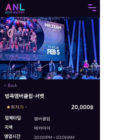
< Back
방콕맴버클럽-셔벳
20,000฿
★최저가
-
업체타입
맴버클럽
지역
에까마이
영업시간
20:00PM ~ 02:00AM