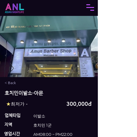
< Back
호치민이발소-아문
300,000đ
★
최저가 -
업체타입
이발소
지역
호치민 1군
영업시간
AM08:00 ~ PM22:00