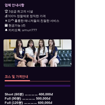
업체 안내사항
🏆 3성급 최고의 시설
💰 100% 정찰제로 정직한 가격
👩🏻‍🦰 훌륭한 매니저들의 친절한 서비스
🏧 현금가능 (đ)
🔔 카카오톡: amun777
코스 및 가격안내
Short (60분) ㅡㅡㅡㅡ 400,000đ
Full (90분) ㅡㅡㅡㅡ 500,000đ
Full (120분) ㅡㅡㅡㅡ 600,000đ