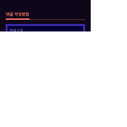
댓글 작성방법
간단하게
후기를 작성해 주세요​
작성후 만족도에 따라 별점을 주세요
닉네임을 익명으로 적어 주세요
​메일 주소를 입력후
"댓글 남기기" 클릭