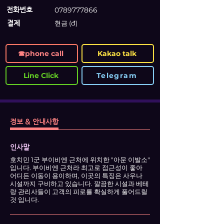
전화번호
0789777866
​결제
현금 (đ)
☎phone call
Kakao talk
Line Click
Telegram
정보 & 안내사항
인사말
호치민 1군 부이비엔 근처에 위치한 "아문 이발소"
입니다. 부이비엔 근처라 최고로 접근성이 좋아
어디든 이동이 용이하며, 이곳의 특징은 사우나
시설까지 구비하고 있습니다. 깔끔한 시설과 베테
랑 관리사들이 고객의 피로를 확실하게 풀어드릴
것 입니다.