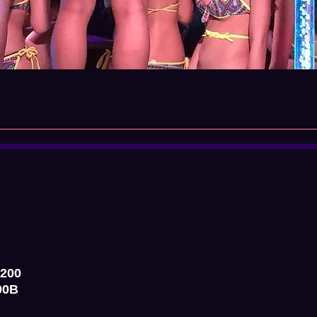
 200
00B