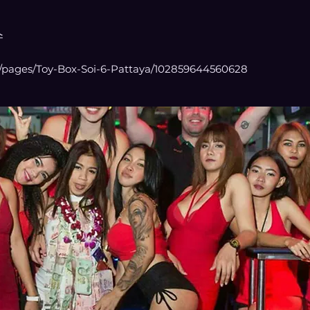
스
/pages/Toy-Box-Soi-6-Pattaya/102859644560628