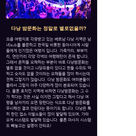
다낭 밤문화는 정말로 별로없을까?
요즘 여행지로 각광받고 있는 베트남 다낭 지역은 남
녀노소를 불문하고 한국일 비롯한 동아시아계 사람
들에게 인기많은 여행지 입니다. 가족끼리, 부부끼
리, 연인끼리 각양 각색의 여행패턴이 존재 합니다,
그래서 흔히들 오해하는 부분이 바로 다낭밤문화는
별로 없을 것이고 나당유흥이 있다고 한들 수위도 약
하고 숫자도 없을 것이라는 오해들을 많이 하시는데
전혀 그렇지가 않습니다. 다낭 밤문화도 여러분들이
몰라서 그렇지 아주 다양하게 많이 분포되어 있습니
다, 물론 호치민 지역에 비하면 다낭밤문화는 그 수
가 적다는 것은 사실 이지만 그렇다고 해서 다낭 여
행을 남자끼리 오면 망한다는 식으로 다낭 밤문화를
무시해선 결코 안된다는 뜻이기도 합니다. 다낭은 특
히 한인 업소 이발소들이 많이 발달해 있으며, 가라
오케 시스템도 발달해 있습니다. 물론 마사지 시스템
도 빼놓고는 설명이 안되죠!