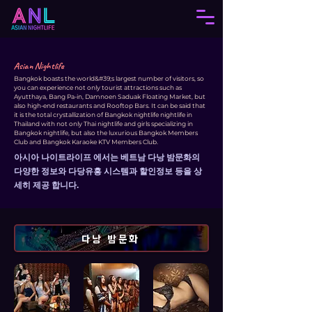
Asian Nightlife
Bangkok boasts the world&#39;s largest number of visitors, so
you can experience not only tourist attractions such as
Ayutthaya, Bang Pa-in, Damnoen Saduak Floating Market, but
also high-end restaurants and Rooftop Bars. It can be said that
it is the total crystallization of Bangkok nightlife nightlife in
Thailand with not only Thai nightlife and girls specializing in
Bangkok nightlife, but also the luxurious Bangkok Members
Club and Bangkok Karaoke KTV Members Club.
아시아 나이트라이프 에서는 베트남 다낭 밤문화의
다양한 정보와 다당유흥 시스템과 할인정보 등을 상
세히 제공 합니다.
다낭 밤문화