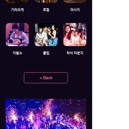
가라오케
로컬
마사지
이발소
클럽
착석 라운지
< Back