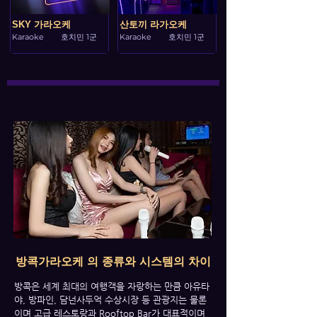
SKY 가라오케
산토끼 라가오케
Karaoke
호치민 1군
Karaoke
호치민 1군
​방콕가라오케 의 종류와 시스템의 차이
방콕은 세계 최대의 여행객을 자랑하는 만큼 아유타
야, 방파인, 담넌사두억 수상시장 등 관광지는 물론
이며 고급 레스토랑과 Rooftop Bar가 대표적이며