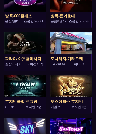
방콕-666클래스
방콕-돈키호테
물집/변마
스쿰빗 Soi33
물집&변마
스쿰빗 Soi26
파타야 아웃콜마사지
모나리자-가라오케
출장마사지
파타야전지역
KARAOKE
파타야
호치민클럽-로그인
보스이발소-호치민
CLUB
호치민 7군
이발소
호치민 1군