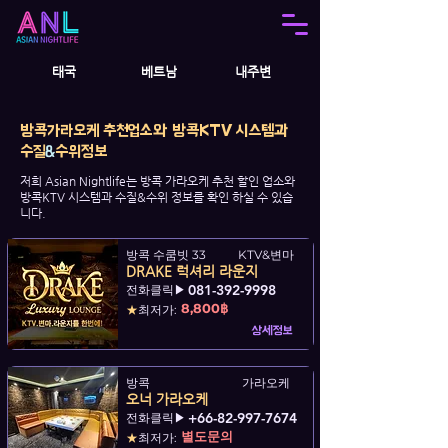
태국
베트남
내주변
방콕가라오케 추천업소와 방콕KTV 시스템과
수질
&
수위정보
저희 Asian Nightlife는 방콕 가라오케 추천 할인 업소와
방콕KTV 시스템과 수질&수위 정보를 확인 하실 수 있습
니다.
방콕 수쿰빗 33
KTV&변마
DRAKE 럭셔리 라운지
081-392-9998
전화클릭▶
8,800฿
★
최저가:
상세정보
방콕
가라오케
오너 가라오케
+66-82-997-7674
전화클릭▶
별도문의
★
최저가: