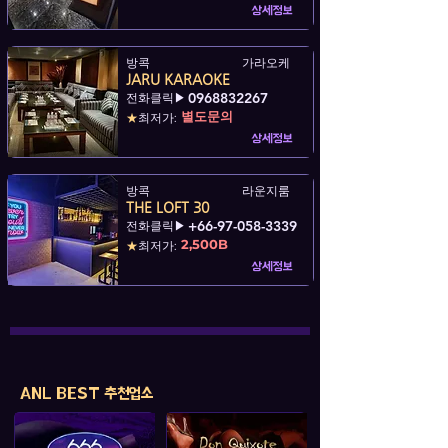
상세정보
방콕
가라오케
JARU KARAOKE
0968832267
전화클릭▶
별도문의
★
최저가:
상세정보
방콕
라운지룸
THE LOFT 30
+66-97-058-3339
전화클릭▶
2,500B
★
최저가:
상세정보
ANL BEST 추천업소