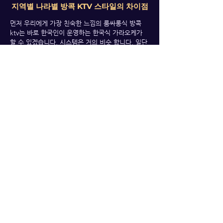
지역별 나라별 방콕 KTV 스타일의 차이점
먼저 우리에게 가장 친숙한 느낌의 룸싸롱식 방콕
ktv는 바로 한국인이 운영하는 한국식 가라오케가
할 수 있겠습니다. 시스템은 거의 비슷 합니다. 일단
입장후 룸으로 안내받고 앉아서 기다리면 푸잉들이
수십명씩 2열 졸대로 들어 옵니다. 그후 맘에드는 푸
잉을 초이스 하고 옆에 앉히면 이후부터 술과 안주가
셋팅되고 즐겁게 즐기는 방식이 바로 한인 방콕 ktv
의 시스템 입니다. 여기까진 방콕내의 어느 ktv나 동
일한 시스템이며, 룸에서 약 2시간 가량 놀고난후 롱
타임으로 데리고 나갈수 있습니다. 푸잉들을 데리고
나가서 근처 술집이나 클럽에서 한잔더 할수도 있고
함께 쇼핑도 할 수 있으며 곧바로 호텔로 데리고 들
어 갈수도 있습니다. 방콕 나이트라이프를 즐기기엔
방콕ktv 이보다더 가성비가 훌륭한 시스템은 없다고
봐도 무방할 정도로 가격대비 즐기기가 좋은 시스템
이 바로 방콕 ktv 시스템 입니다.