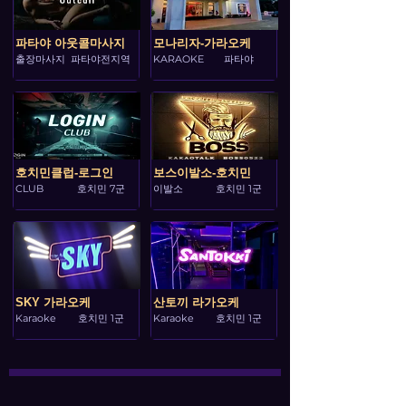
파타야 아웃콜마사지
모나리자-가라오케
출장마사지
파타야전지역
KARAOKE
파타야
호치민클럽-로그인
보스이발소-호치민
CLUB
호치민 7군
이발소
호치민 1군
SKY 가라오케
산토끼 라가오케
Karaoke
호치민 1군
Karaoke
호치민 1군