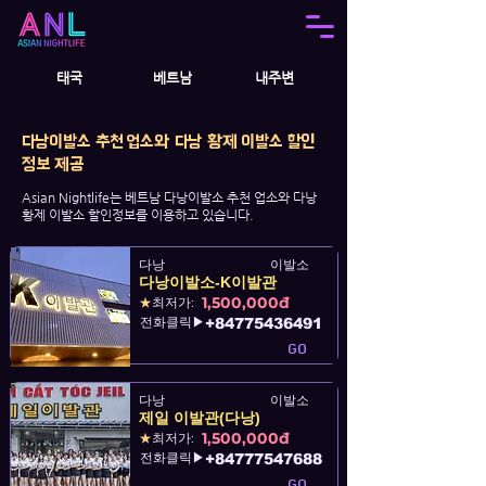
태국
베트남
내주변
다낭이발소 추천 업소와 다낭 황제 이발소 할인
정보 제공
Asian Nightlife는 베트남 다낭이발소 추천 업소와 다낭
황제 이발소 할인정보를 이용하고 있습니다.
다낭
이발소
다낭이발소-K이발관
1,500,000đ
★
최저가:
전화클릭▶
+84775436491
GO
다낭
이발소
제일 이발관(다낭)
1,500,000đ
★
최저가:
전화클릭▶
+84777547688
GO