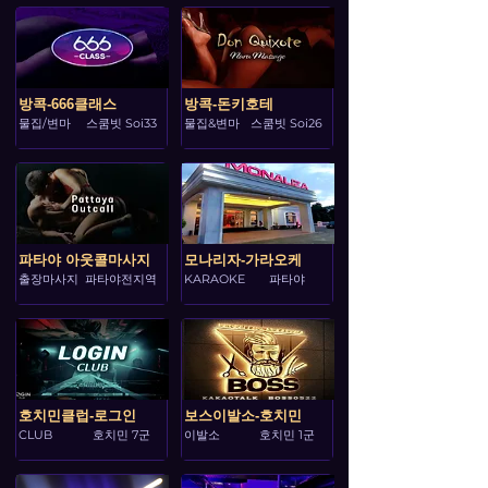
방콕-666클래스
방콕-돈키호테
물집/변마
스쿰빗 Soi33
물집&변마
스쿰빗 Soi26
파타야 아웃콜마사지
모나리자-가라오케
출장마사지
파타야전지역
KARAOKE
파타야
호치민클럽-로그인
보스이발소-호치민
CLUB
호치민 7군
이발소
호치민 1군