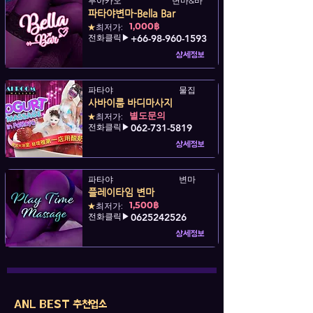
부아카오
변마&바
파타야변마-Bella Bar
1,000฿
★
최저가:
전화클릭▶
+66-98-960-1593
상세정보
파타야
물집
사바이룸 바디마사지
별도문의
★
최저가:
전화클릭▶
062-731-5819
상세정보
파타야
변마
플레이타임 변마
1,500฿
★
최저가:
전화클릭▶
0625242526
상세정보
ANL BEST 추천업소