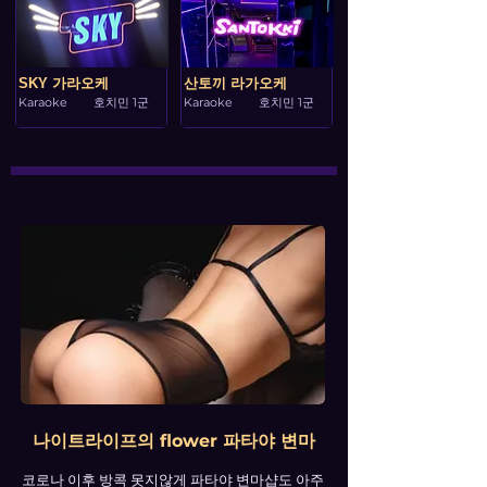
SKY 가라오케
산토끼 라가오케
Karaoke
호치민 1군
Karaoke
호치민 1군
나이트라이프의 flower 파타야 변마
코로나 이후 방콕 못지않게 파타야 변마샵도 아주