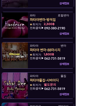
상세정보
파타
로컬변마
파타야변마-방석집
2,300฿
★
최저가:
전화클릭▶
092-380-2190
상세정보
파타야
변마
파타야 변마-88마사지
1,800฿
★
최저가:
전화클릭▶
062-731-5819
상세정보
파타야
물집
파타야물집-사바이디
별도문의
★
최저가:
전화클릭▶
062-731-5819
상세정보