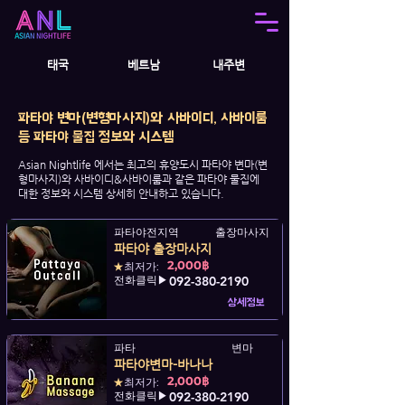
태국
베트남
내주변
​파타야 변마(변형마사지)와 사바이디, 사바이룸
등 파타야 물집 정보와 시스템
Asian Nightlife 에서는 최고의 휴양도시 파타야 변마(변
형마사지)와 사바이디&사바이룸과 같은 파타야 물집에
대한 정보와 시스템 상세히 안내하고 있습니다.
파타야전지역
출장마사지
파타야 출장마사지
2,000฿
★
최저가:
전화클릭▶
092-380-2190
상세정보
파타
변마
파타야변마-바나나
2,000฿
★
최저가:
전화클릭▶
092-380-2190